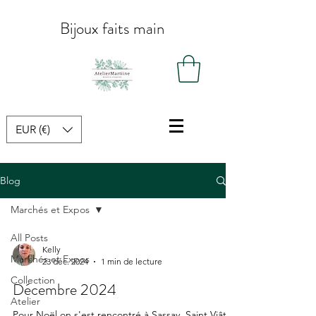
Bijoux faits main
EUR (€)
Blog
Marchés et Expos
All Posts
Kelly
Marchés et Expos
23 déc. 2024
1 min de lecture
Collection
Décembre 2024
Atelier
Pour Noël on s'est rencontré à Sassay, Saint Viâtre,