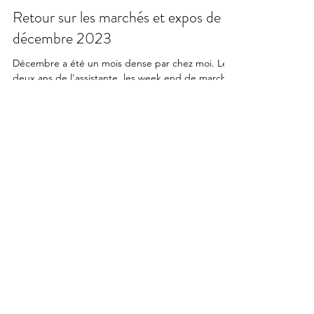
Retour sur les marchés et expos de
décembre 2023
Décembre a été un mois dense par chez moi. Les
deux ans de l'assistante, les week end de marché,
la préparation de noël, les commandes à...
FAQ
Politique de confidentialité
Avis clients
Me contacter
L'Atelier
L'entretien des bijoux
Le programme fidélité
Carte cadeau
Conditions Générales de Ventes (CGV)