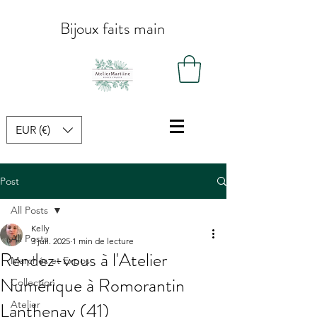
Bijoux faits main
EUR (€)
Post
All Posts
Kelly
All Posts
3 juil. 2025
1 min de lecture
Rendez-vous à l'Atelier
Marchés et Expos
Numérique à Romorantin
Collection
Lanthenay (41)
Atelier