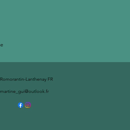
ce
Romorantin-Lanthenay
FR
martine_gui@outlook.fr