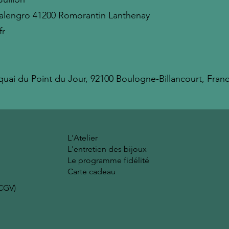
alengro 41200 Romorantin Lanthenay
fr
ai du Point du Jour, 92100 Boulogne-Billancourt, Fran
L'Atelier
L'entretien des bijoux
Le programme fidélité
Carte cadeau
(CGV)