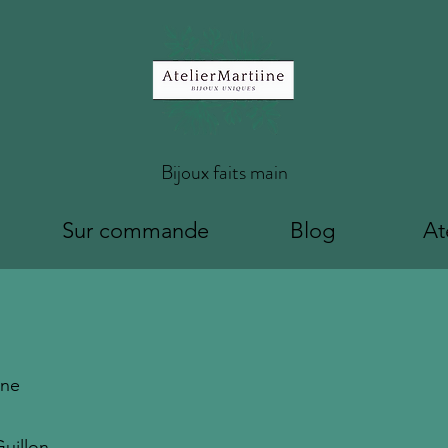
Bijoux faits main
Sur commande
Blog
At
ine
uillon