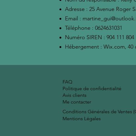
Adresse : 25 Avenue Roger S
Email :
martine_gui@outlook.
Téléphone : 0624631031
Numéro SIREN : 904 111 804
Hébergement : Wix.com, 40 qu
FAQ
Politique de confidentialité
Avis clients
Me contacter
Conditions Générales de Ventes 
Mentions Légales