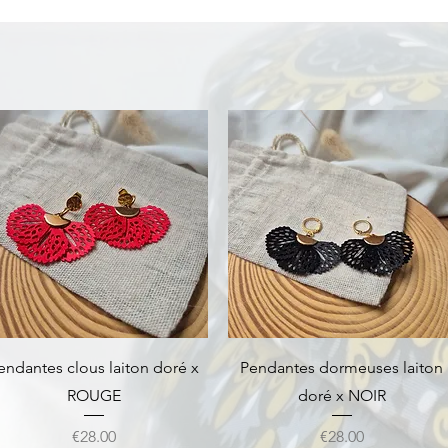
Quick View
Quick View
endantes clous laiton doré x
Pendantes dormeuses laiton
ROUGE
doré x NOIR
Price
Price
€28.00
€28.00