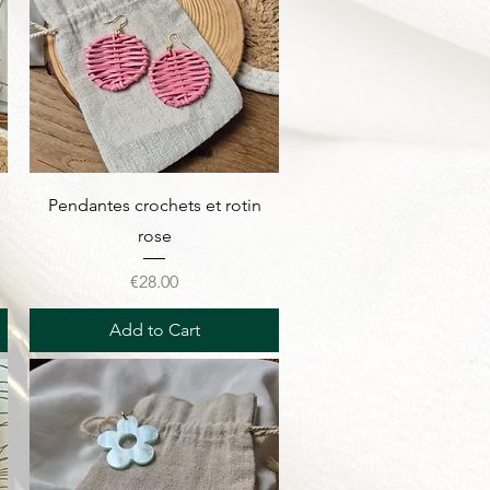
Quick View
Pendantes crochets et rotin
rose
Price
€28.00
Add to Cart