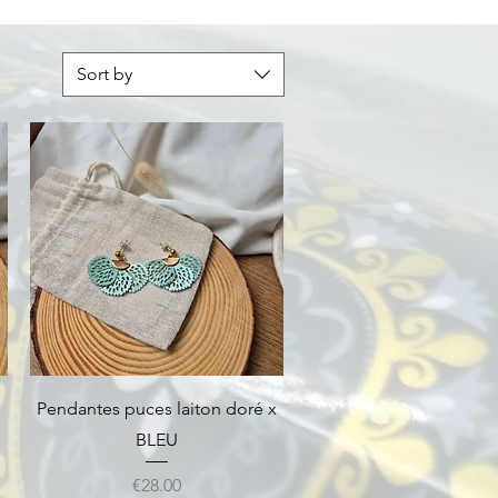
Sort by
Quick View
Pendantes puces laiton doré x
BLEU
Price
€28.00