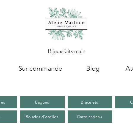
Bijoux faits main
Sur commande
Blog
At
res
Bagues
Bracelets
C
s
Boucles d'oreilles
Carte cadeau