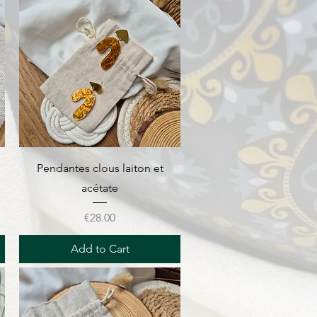
Quick View
Pendantes clous laiton et
acétate
Price
€28.00
Add to Cart