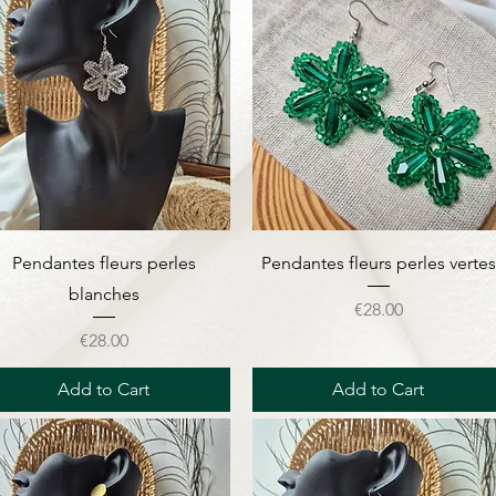
Quick View
Quick View
Pendantes fleurs perles
Pendantes fleurs perles vertes
blanches
Price
€28.00
Price
€28.00
Add to Cart
Add to Cart