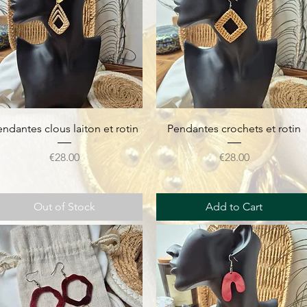
Quick View
Quick View
ndantes clous laiton et rotin
Pendantes crochets et rotin
Price
Price
€28.00
€28.00
Out of Stock
Add to Cart