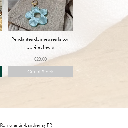
Quick View
Pendantes dormeuses laiton
doré et fleurs
Price
€28.00
Out of Stock
Romorantin-Lanthenay
FR