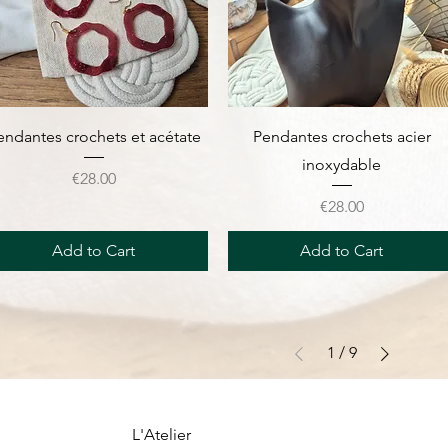
Quick View
Quick View
endantes crochets et acétate
Pendantes crochets acier
inoxydable
Price
€28.00
Price
€28.00
Add to Cart
Add to Cart
1
/
9
L'Atelier