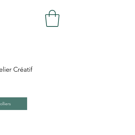
elier Créatif
olliers