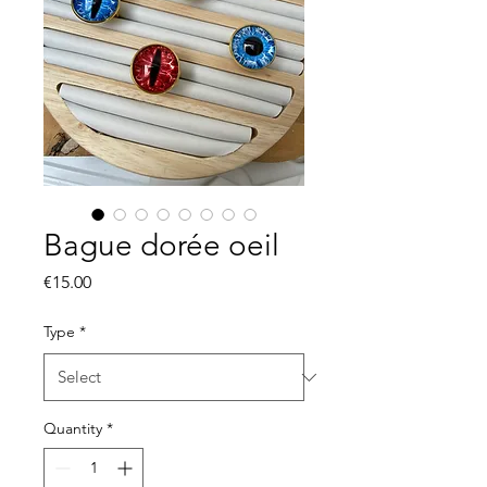
Bague dorée oeil
Price
€15.00
Type
*
Quantity
*