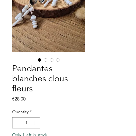
Pendantes
blanches clous
fleurs
Price
€28.00
Quantity
*
Only 1 left in stock