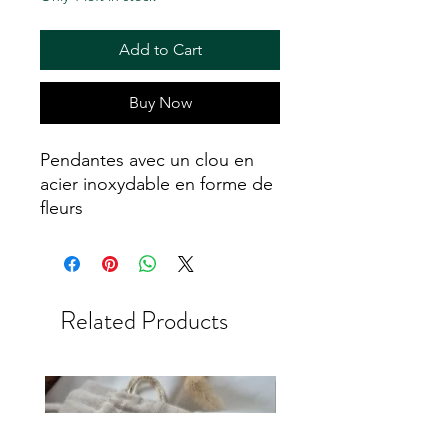
Add to Cart
Buy Now
Pendantes avec un clou en
acier inoxydable en forme de
fleurs
Tiges de perles blanches
Idéales pour une cérémonie
ou un mariage bohème
Related Products
Elles ont pu être sous forme
de collier, bracelet, sautoir,
porte clé etc. Je les
transforme en tout autre